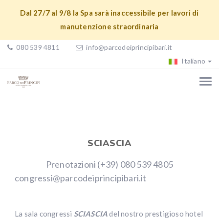
Dal 27/7 al 9/8 la Spa sarà inaccessibile per lavori di
manutenzione straordinaria
080 539 4811
info@parcodeiprincipibari.it
Italiano
SCIASCIA
Prenotazioni (+39) 080 539 4805
congressi@parcodeiprincipibari.it
La sala congressi
SCIASCIA
del nostro prestigioso hotel